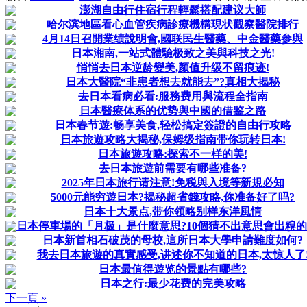
澎湖自由行住宿行程輕鬆搭配建议大師
哈尔滨地區看心血管疾病診療機構現状觀察醫院排行
4月14日召開業绩說明會,國联民生醫藥、中金醫藥参與
日本湘南,一站式體驗极致之美與科技之光!
悄悄去日本逆龄變美,颜值升级不留痕迹!
日本大醫院“非患者想去就能去”?真相大揭秘
去日本看病必看:服務费用與流程全指南
日本醫療体系的优势與中國的借鉴之路
日本春节遊:畅享美食,轻松搞定簽證的自由行攻略
日本旅遊攻略大揭秘,保姆级指南带你玩转日本!
日本旅遊攻略:探索不一样的美!
去日本旅遊前需要有哪些准备?
2025年日本旅行请注意!免税與入境等新規必知
5000元能穷遊日本?揭秘超省錢攻略,你准备好了吗?
日本十大景点,带你领略别样东洋風情
日本停車場的「月极」是什麼意思?10個猜不出意思會出糗
日本新首相石破茂的母校,這所日本大學申請難度如何?
我去日本旅遊的真實感受,讲述你不知道的日本,太惊人了
日本最值得遊览的景點有哪些?
日本之行:最少花费的完美攻略
下一頁 »