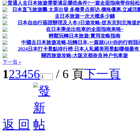
普通人去日本旅遊需要满足哪些条件?一篇全面指南带你轻松
日本直飞旅遊團,太原出發,多種景点探访,價格優惠,立减活
去日本旅遊一次大概多少錢
日本自由行簽證辦理及入冬3日遊攻略:從东京到北海道
在日本乘坐出租車的全面指南来咯~
輕鬆玩轉日本旅遊:實用攻略指南
中國去日本旅遊攻略,玩轉日本,一篇就GO!你的行程我
2024日本打卡景點排行榜,日本人私藏美照景點哪個最有
關西旅遊攻略:大阪京都奈良神户包車遊
下一頁 »
1
2
3
4
5
6
/ 6 頁
下一頁
返 回