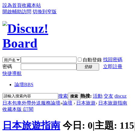
設為首頁
收藏本站
開啟輔助訪問
切換到窄版
找回密碼
自動登錄
密碼
立即註冊
登錄
快捷導航
論壇
BBS
搜索
熱搜:
活動
交友
discuz
搜索
日本包車外帶外送服務論壇
»
論壇
›
日本旅遊
›
日本旅遊指南
收藏本版
|
訂閱
日本旅遊指南
今日:
0
|
主題:
115