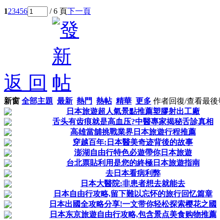
1
2
3
4
5
6
/ 6 頁
下一頁
返 回
新窗
全部主題
最新
熱門
熱帖
精華
更多
作者
回復/查看
最後
日本旅遊超人氣景點推薦塑膠射出工廠
舌头有齿痕就是高血压?中醫專家揭秘舌診真相
高雄當舖挑戰業界日本旅遊行程推薦
穿越百年:日本醫美奇迹背後的故事
澎湖自由行特色必遊帶你日本旅遊
台北票貼利用是您的終極日本旅遊指南
去日本看病利弊
日本大醫院:非患者想去就能去
日本自由行攻略,留下難以忘怀的旅行回忆篇章
日本出國全攻略分享!一文带你轻松探索樱花之國
日本东京旅遊自由行攻略,包含景点美食购物推薦