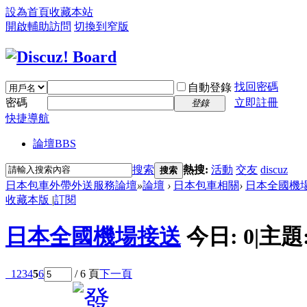
設為首頁
收藏本站
開啟輔助訪問
切換到窄版
找回密碼
自動登錄
密碼
立即註冊
登錄
快捷導航
論壇
BBS
搜索
熱搜:
活動
交友
discuz
搜索
日本包車外帶外送服務論壇
»
論壇
›
日本包車相關
›
日本全國機
收藏本版
|
訂閱
日本全國機場接送
今日:
0
|
主題
1
2
3
4
5
6
/ 6 頁
下一頁