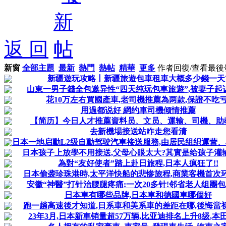
返 回
新窗
全部主題
最新
熱門
熱帖
精華
更多
作者
回復/查看
最後
新疆遊玩攻略丨新疆旅遊包車租車大概多少錢一天
山東一男子錢全包邀异性“四天纯玩包車旅遊”,被妻子起
花10万左右買國產車,老司機推薦為两款,保證不吃亏
用過都说好 網约車司機倾情推薦
【简历】今日人才推薦資料员、文员、運输、司機、助教等
去新機場接送站咋走您看清
日本一地启動L2级自動驾驶汽車接送服務,由居民组织運营、单
日本孩子上放學不用接送,父母心眼太大?其實是给孩子灌
為對“友好使者”踏上赴日旅程,日本人疯狂了!!
日本偷袭珍珠港時,太平洋快船的悲惨旅程,商業客機首次
安徽“神醫”打针治腰腿疼痛:一次20多针!邻省老人组團
日本車有哪些品牌,日本車和德國車哪個好
跑一趟高速後才知道,日系車和美系車的差距在哪,後悔當
23年3月,日本新車销量超57万辆,比亚迪排名上升8级,本