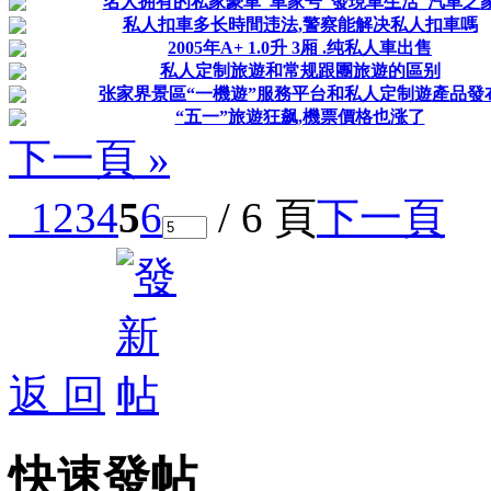
名人拥有的私家豪車_車家号_發現車生活_汽車之
私人扣車多长時間违法,警察能解决私人扣車嗎
2005年A+ 1.0升 3厢 .纯私人車出售
私人定制旅遊和常规跟團旅遊的區别
张家界景區“一機遊”服務平台和私人定制遊產品發
“五一”旅遊狂飙,機票價格也涨了
下一頁 »
1
2
3
4
5
6
/ 6 頁
下一頁
返 回
快速發帖