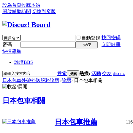
設為首頁
收藏本站
開啟輔助訪問
切換到窄版
找回密碼
自動登錄
密碼
立即註冊
登錄
快捷導航
論壇
BBS
搜索
熱搜:
活動
交友
discuz
搜索
日本包車外帶外送服務論壇
»
論壇
›
日本包車相關
日本包車相關
日本包車推薦
116