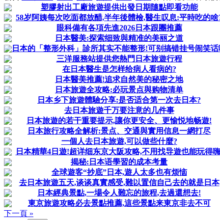
塑膠射出工廠旅遊提供出發日期隨點即看功能
58岁阿姨每次吃面都放醋,半年後體檢,醫生叹息:平時吃的啥
眼科備有各項先進2026日本跟團推薦
日本醫美:探索细致與精准的美丽之道
日本的「整形外科」診所其实不能整形!可别搞错挂号闹笑话
三洋服務站提供您熱門日本旅遊行程
在日本醫生是怎样给病人看病的?
日本醫美推薦!追求自然美的秘密之地
日本旅遊全攻略:必玩景点與购物清单
日本乡下旅遊體驗分享:是否适合第一次去日本?
去日本旅遊千万要注意的几件事
日本旅遊的若干重要提示,讓你更安全、更愉悦地畅遊!
日本旅行攻略全解析:景点、交通與實用信息一網打尽
一個人去日本旅遊,可以做些什麼?
日本精華4日遊!超详细东京大阪攻略,不用找导遊也能玩得嗨
揭秘:日本语學習的成本考量
全球遊客“抄底”日本,遊人太多也有烦恼
去日本旅遊五天,谈谈真實感受,難以置信自己去的就是日本
日本經典景點,一場令人難忘的旅程,去過還想去!
東京旅遊攻略必去景點推薦,這些景點来東京非去不可
下一頁 »