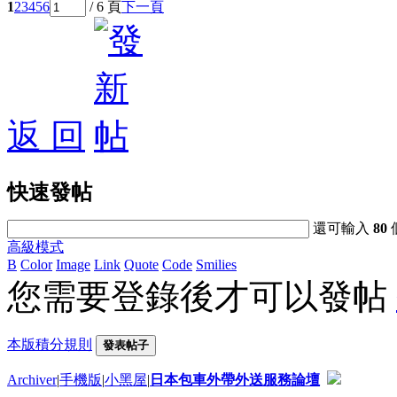
1
2
3
4
5
6
/ 6 頁
下一頁
返 回
快速發帖
還可輸入
80
高級模式
B
Color
Image
Link
Quote
Code
Smilies
您需要登錄後才可以發帖
本版積分規則
發表帖子
Archiver
|
手機版
|
小黑屋
|
日本包車外帶外送服務論壇