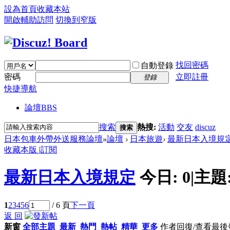
設為首頁
收藏本站
開啟輔助訪問
切換到窄版
找回密碼
自動登錄
密碼
立即註冊
登錄
快捷導航
論壇
BBS
搜索
熱搜:
活動
交友
discuz
搜索
日本包車外帶外送服務論壇
»
論壇
›
日本旅遊
›
最新日本入境規
收藏本版
|
訂閱
最新日本入境規定
今日:
0
|
主題
1
2
3
4
5
6
/ 6 頁
下一頁
返 回
新窗
全部主題
最新
熱門
熱帖
精華
更多
作者
回復/查看
最後