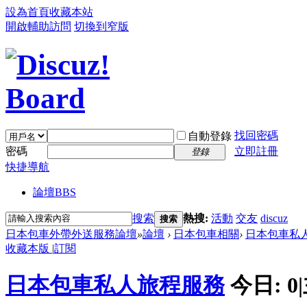
設為首頁
收藏本站
開啟輔助訪問
切換到窄版
找回密碼
自動登錄
密碼
立即註冊
登錄
快捷導航
論壇
BBS
搜索
熱搜:
活動
交友
discuz
搜索
日本包車外帶外送服務論壇
»
論壇
›
日本包車相關
›
日本包車私
收藏本版
|
訂閱
日本包車私人旅程服務
今日:
0
|