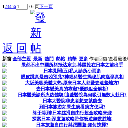
1
2
3
4
5
6
/ 6 頁
下一頁
返 回
新窗
全部主題
最新
熱門
熱帖
精華
更多
作者
回復/查看
最後
果然不出中國所料抵达东京,韩國抢在日本之前出手
日本見聞(五)私人診所小而多
眼皮跳真是吉凶预兆?神經科醫生揭秘肌肉痉挛真相
大阪美容美體大热,原来日本人都爱去這些地方!
去日本變美真的靠谱?優缺點全解析!
日本醫美診所火热體驗!這些醫院為何吸引無数人赴日?
日本大醫院非患者想去就能去
到日本旅游如果生病看病方便吗?
终于等到!日本丝滑自由行超全攻略来袭
探索日本:深度遊攻略带你畅遊無数胜地!
日本旅遊自由行與跟團遊:如何抉擇?