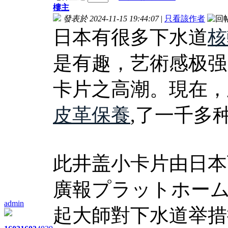
樓主
發表於 2024-11-15 19:44:07
|
只看該作者
日本有很多下水道
核
是有趣，艺術感极强
卡片之高潮。現在，
皮革保養
,了一千多
此井盖小卡片由日本
廣報プラットホーム
admin
起大師對下水道举措