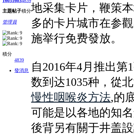
1603
1603
4839
地采集卡片，鞭策本
主題
帖子
積分
多的卡片城市在参觀
管理員
施举行免费發放。
積分
4839
自2016年4月推出
發消息
数到达1035种，
慢性咽喉炎方法
,的
可能是以各地的知名
後背另有關于井盖設