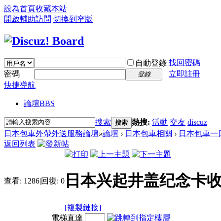
設為首頁
收藏本站
開啟輔助訪問
切換到窄版
找回密碼
自動登錄
密碼
立即註冊
登錄
快捷導航
論壇
BBS
搜索
熱搜:
活動
交友
discuz
搜索
日本包車外帶外送服務論壇
»
論壇
›
日本包車相關
›
日本包車一
返回列表
日本兴起井盖纪念卡
查看:
1286
|
回復:
0
[複製鏈接]
電梯直達