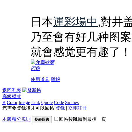
日本
運彩場中
,對井
乃至會有好几种图案
就會感觉更有趣了！
收藏
回復
使用道具
舉報
返回列表
高級模式
B
Color
Image
Link
Quote
Code
Smilies
您需要登錄後才可以回帖
登錄
|
立即註冊
本版積分規則
回帖後跳轉到最後一頁
發表回復