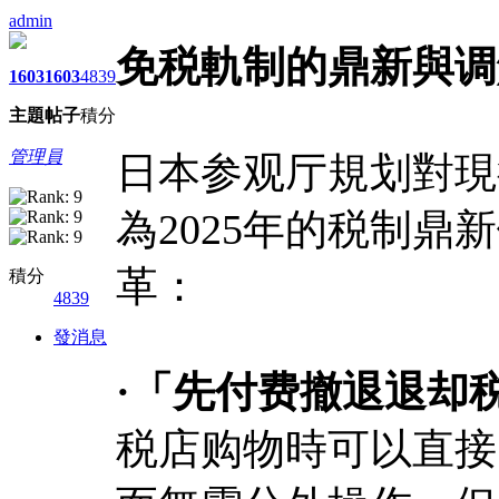
admin
免税軌制的鼎新與调
1603
1603
4839
主題
帖子
積分
管理員
日本参观厅規划對現
為2025年的税制
革：
積分
4839
發消息
·「先付费撤退退却
税店购物時可以直接