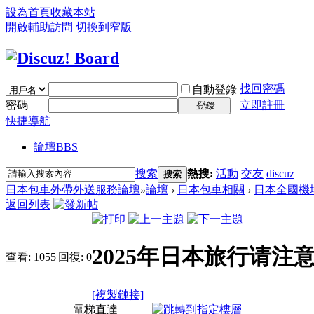
設為首頁
收藏本站
開啟輔助訪問
切換到窄版
找回密碼
自動登錄
密碼
立即註冊
登錄
快捷導航
論壇
BBS
搜索
熱搜:
活動
交友
discuz
搜索
日本包車外帶外送服務論壇
»
論壇
›
日本包車相關
›
日本全國機
返回列表
2025年日本旅行请注
查看:
1055
|
回復:
0
[複製鏈接]
電梯直達