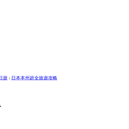
日遊
›
日本本州超全旅遊攻略
略