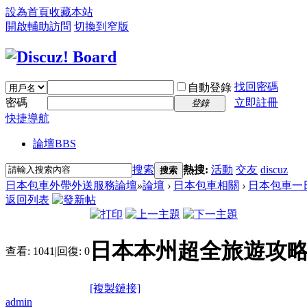
設為首頁
收藏本站
開啟輔助訪問
切換到窄版
找回密碼
自動登錄
密碼
立即註冊
登錄
快捷導航
論壇
BBS
搜索
熱搜:
活動
交友
discuz
搜索
日本包車外帶外送服務論壇
»
論壇
›
日本包車相關
›
日本包車一
返回列表
日本本州超全旅遊攻
查看:
1041
|
回復:
0
[複製鏈接]
admin