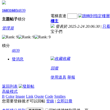
1603
1603
4839
電梯直達
主題
帖子
積分
樓主
發表於 2025-2-24 20:06:30
|
只
管理員
宝子們
積分
4839
收藏
發消息
回復
使用道具
舉報
返回列表
高級模式
B
Color
Image
Link
Quote
Code
Smilies
您需要登錄後才可以回帖
登錄
|
立即註冊