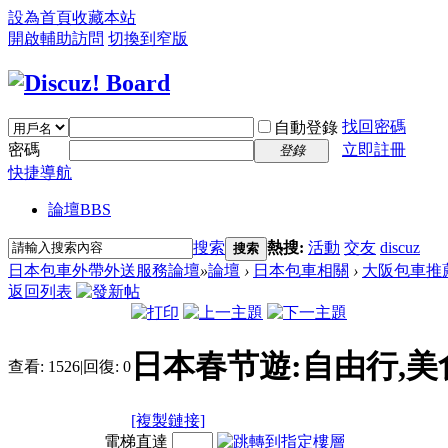
設為首頁
收藏本站
開啟輔助訪問
切換到窄版
找回密碼
自動登錄
密碼
立即註冊
登錄
快捷導航
論壇
BBS
搜索
熱搜:
活動
交友
discuz
搜索
日本包車外帶外送服務論壇
»
論壇
›
日本包車相關
›
大阪包車推
返回列表
日本春节遊:自由行,
查看:
1526
|
回復:
0
[複製鏈接]
電梯直達