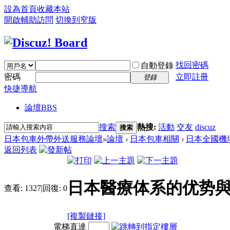
設為首頁
收藏本站
開啟輔助訪問
切換到窄版
找回密碼
自動登錄
密碼
立即註冊
登錄
快捷導航
論壇
BBS
搜索
熱搜:
活動
交友
discuz
搜索
日本包車外帶外送服務論壇
»
論壇
›
日本包車相關
›
日本全國機
返回列表
日本醫療体系的优势
查看:
1327
|
回復:
0
[複製鏈接]
電梯直達