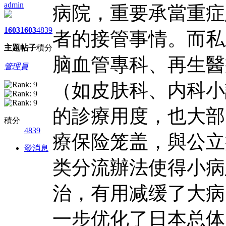
admin
病院，重要承當重症
1603
1603
4839
者的接管事情。而私
主題
帖子
積分
脑血管專科、再生醫
管理員
（如皮肤科、内科小
的診療用度，也大部
積分
4839
療保险笼盖，與公立
發消息
类分流辦法使得小病
治，有用减缓了大病
一步优化了日本总体