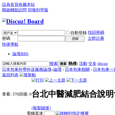
設為首頁
收藏本站
開啟輔助訪問
切換到窄版
找回密碼
自動登錄
密碼
立即註冊
登錄
快捷導航
論壇
BBS
搜索
熱搜:
活動
交友
discuz
搜索
日本包車外帶外送服務論壇
»
論壇
›
日本包車相關
›
日本包車一
返回列表
台北中醫減肥結合說明
查看:
370
|
回復:
0
[複製鏈接]
電梯直達