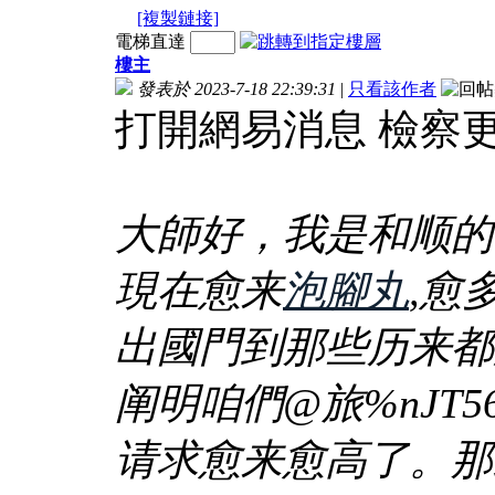
[複製鏈接]
電梯直達
樓主
發表於 2023-7-18 22:39:31
|
只看該作者
打開網易消息 檢察
大師好，我是和顺的
現在愈来
泡腳丸
,愈
出國門到那些历来都
阐明咱們@旅%nJT5
请求愈来愈高了。那