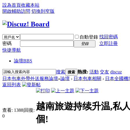
設為首頁
收藏本站
開啟輔助訪問
切換到窄版
找回密碼
自動登錄
密碼
立即註冊
登錄
快捷導航
論壇
BBS
搜索
熱搜:
活動
交友
discuz
搜索
日本包車外帶外送服務論壇
»
論壇
›
日本包車相關
›
日本全國機
返回列表
越南旅遊持续升温,私
查看:
1388
|
回復:
0
個!