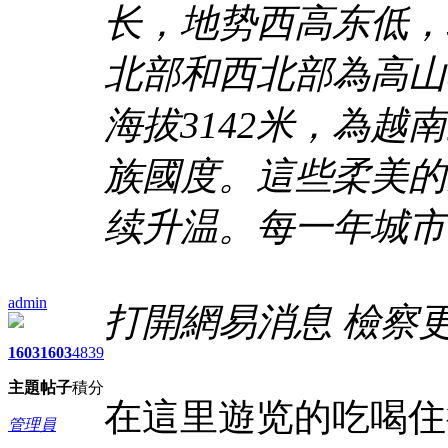
长，地势西高东低，
北部和西北部為高山
海拔3142米，為
族國度。這些柔美的
续升温。每一年城市
admin
打開網易消息 檢察
1603
1603
4839
主題
帖子
積分
在這里遊览的吃喝住
管理員