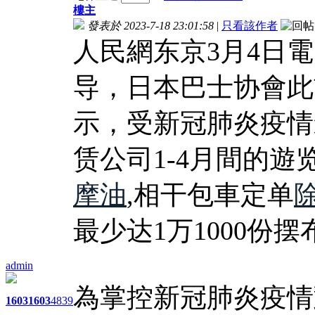
樓主
發表於 2023-7-18 23:01:58
|
只看該作者
人民網东京3月4日
导，日本巴士协會此
示，受新冠肺炎疫情
赁公司1-4月間的
摩油
,相干包車定单
最少达1万1000份摆
admin
為掌控新冠肺炎疫情
1603
1603
4839