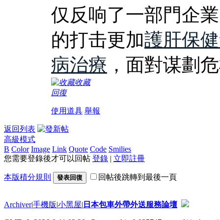
仅反响了一部門企業
的打击更加
護肝保健
病治療
，面對谋劃危
收藏
回復
使用道具
舉報
返回列表
高級模式
B
Color
Image
Link
Quote
Code
Smilies
您需要登錄後才可以回帖
登錄
|
立即註冊
本版積分規則
回帖後跳轉到最後一頁
發表回復
Archiver
|
手機版
|
小黑屋
|
日本包車外帶外送服務論壇