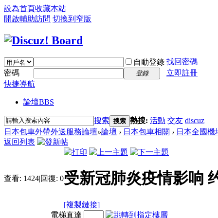
設為首頁
收藏本站
開啟輔助訪問
切換到窄版
找回密碼
自動登錄
密碼
立即註冊
登錄
快捷導航
論壇
BBS
搜索
熱搜:
活動
交友
discuz
搜索
日本包車外帶外送服務論壇
»
論壇
›
日本包車相關
›
日本全國機
返回列表
受新冠肺炎疫情影响 
查看:
1424
|
回復:
0
[複製鏈接]
電梯直達