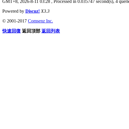
GMT+8, 2026-8-11 03:28
, Processed in 0.035747 second(s), 4 querie
Powered by
Discuz!
X3.3
© 2001-2017
Comsenz Inc.
快速回復
返回頂部
返回列表