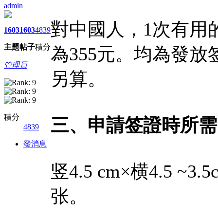
admin
對中國人，1次有用
1603
1603
4839
主題
帖子
積分
為355元。均為發
管理員
另算。
積分
三、申請签證時所需
4839
發消息
竖4.5 cm×横4.5 
张。