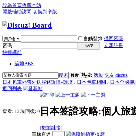
設為首頁
收藏本站
開啟輔助訪問
切換到窄版
找回密碼
自動登錄
密碼
立即註冊
登錄
快捷導航
論壇
BBS
搜索
熱搜:
活動
交友
discuz
搜索
日本包車外帶外送服務論壇
»
論壇
›
日本包車相關
›
日本全國機
返回列表
日本签證攻略:個人旅遊
查看:
1379
|
回復:
0
[複製鏈接]
電梯直達