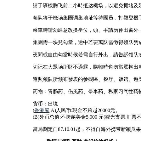
請于班機腾飞前二小時抵达機场，以避免拥堵及
领队将于機场集團调集地址等待團员，打觀登機手
乘車時請勿肆意改换坐位，頭、手請勿伸出窗外
集團需一块兒勾當，途中若要离队需徴得领队赞
夜間或自由勾當時候若需自行外出，請告訴领队
切记在大眾场所財不過露，購物時也勿當眾掏出
遵照领队所颁布發表的参觀區、餐厅、饭馆、遊
药物：胃肠药、伤風药、晕車药、私家习气性药
貨币：出境
(
香港腳
,A)人民币:現金不跨越20000元。
(B)外币总值:不跨越美金5,000 元(觀光支票,汇票
當局劃定自87.10.01起，不得自海外携带新颖瓜