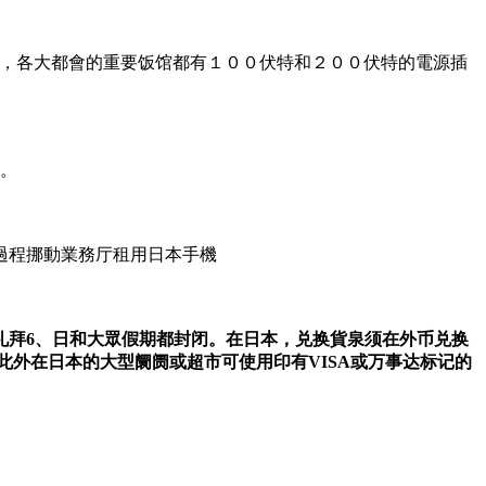
兹，各大都會的重要饭馆都有１００伏特和２００伏特的電源插
時。
過程挪動業務厅租用日本手機
礼拜6、日和大眾假期都封闭。在日本，兑换貨泉须在外币兑换
，此外在日本的大型阛阓或超市可使用印有
VISA
或万事达标记的