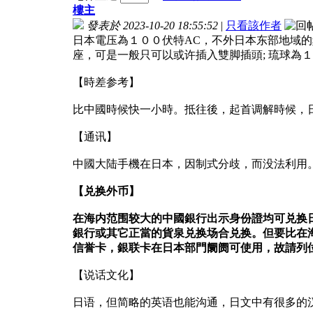
樓主
發表於 2023-10-20 18:55:52
|
只看該作者
日本電压為１００伏特AC，不外日本东部地域
座，可是一般只可以或许插入雙脚插頭; 琉球為
【時差参考】
比中國時候快一小時。抵往後，起首调解時候，日
【通讯】
中國大陆手機在日本，因制式分歧，而没法利用
【兑换外币】
在海内范围较大的中國銀行出示身份證均可兑换
銀行或其它正當的貨泉兑换场合兑换。但要比在
信誉卡，銀联卡在日本部門阛阓可使用，故請列
【说话文化】
日语，但简略的英语也能沟通，日文中有很多的