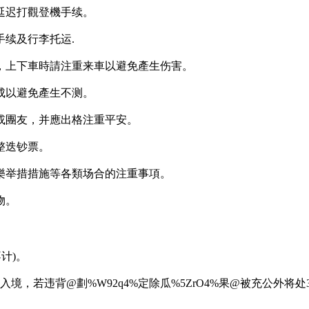
延迟打觀登機手续。
续及行李托运.
，上下車時請注重来車以避免產生伤害。
成以避免產生不测。
或團友，并應出格注重平安。
整迭钞票。
樂举措措施等各類场合的注重事項。
物。
不计)。
果入境，若违背@劃%W92q4%定除瓜%5ZrO4%果@被充公外将