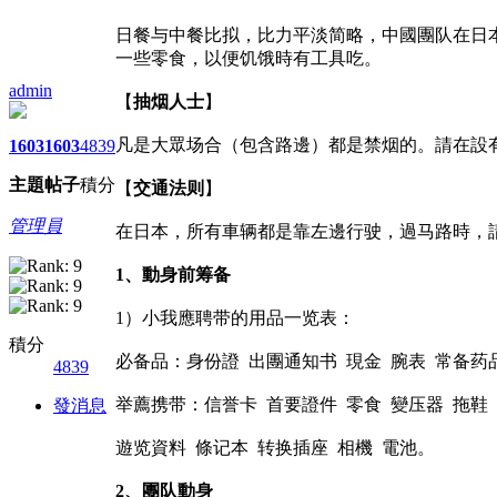
日餐与中餐比拟，比力平淡简略，中國團队在日
一些零食，以便饥饿時有工具吃。
admin
【
抽烟人士
】
凡是大眾场合（包含路邊）都是禁烟的。請在設
1603
1603
4839
主題
帖子
積分
【
交通法则
】
管理員
在日本，所有車辆都是靠左邊行驶，過马路時，
1
、動身前筹备
1）小我應聘带的用品一览表：
積分
必备品：身份證 出團通知书 現金 腕表 常备药
4839
举薦携带：信誉卡 首要證件 零食 變压器 拖鞋
發消息
遊览資料 條记本 转换插座 相機 電池。
2
、團队動身