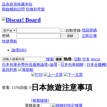
設為首頁
收藏本站
開啟輔助訪問
切換到窄版
找回密碼
自動登錄
密碼
立即註冊
登錄
快捷導航
論壇
BBS
搜索
熱搜:
活動
交友
discuz
搜索
日本包車外帶外送服務論壇
»
論壇
›
日本包車相關
›
日本全國機
返回列表
日本旅遊注意事項
查看:
1376
|
回復:
0
[複製鏈接]
電梯直達