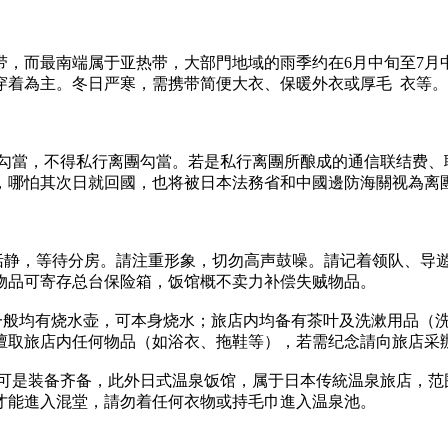
带，而最南端属于亚热带，大部門地域的雨季约在6月中旬至7月
為主。冬日严寒，需携带简便大衣、保暖外衣或厚毛 衣等。冬日【1
團勾當，不得私行离團勾當。若是私行离團所酿成的通信联结费
，哪怕其次日就回國，也将被日本法務省和中國邊防海關视為离
恬静，等待分房。請注重形象，切勿高声鼓噪。請记着领队、导
物品可寄存总台保险箱，饭馆概不卖力补偿失贼物品。
有烧水壶，可本身烧水；旅店内均备有茶叶及洗漱用品（洗發液SHA
擅取旅店内任何物品（如浴衣、拖鞋等），若需纪念請向旅店采
，可是装备齐备，此外日式温泉饭馆，属于日本传統温泉旅店，
才能進入混堂，請勿着任何衣物或持毛巾進入温泉池。