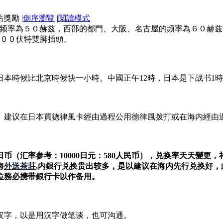
|
倒序瀏覽
|
閱讀模式
的频率為５０赫兹，西部的都門、大阪、名古屋的频率為６０赫
１００伏特雙脚插頭。
本時候比北京時候快一小時。中國正午12時，日本是下战书1
。建议在日本買德律風卡經由過程公用德律風拨打或在海内經由
日币（汇率参考：
10000
日元：
5
80人民币），兑换率天天變更，
海
外送茶莊
,内銀行兑换贵出较多，是以建议在海内先行兑换好
位務必携带銀行卡以作备用。
汉字，以是用汉字做笔谈，也可沟通。