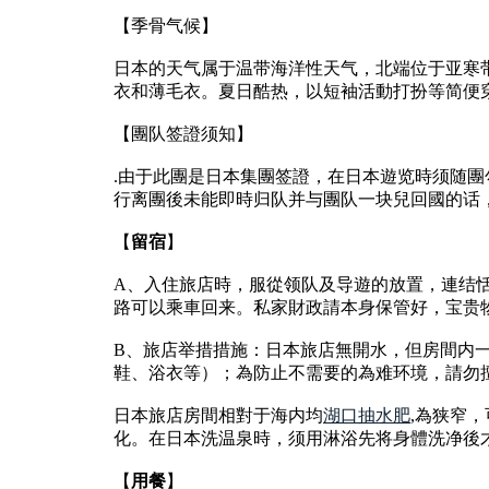
【季骨气候】
日本的天气属于温带海洋性天气，北端位于亚寒
衣和薄毛衣。夏日酷热，以短袖活動打扮等简便穿着
【團队签證须知】
.由于此團是日本集團签證，在日本遊览時须随
行离團後未能即時归队并与團队一块兒回國的话
【
留宿
】
A、入住旅店時，服從领队及导遊的放置，連结
路可以乘車回来。私家財政請本身保管好，宝贵
B、旅店举措措施：日本旅店無開水，但房間内一般均
鞋、浴衣等）；為防止不需要的為难环境，請勿
日本旅店房間相對于海内均
湖口抽水肥
,為狭窄
化。在日本洗温泉時，须用淋浴先将身體洗净後
【
用餐
】