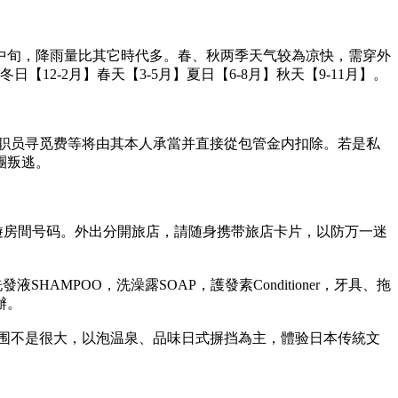
中旬，降雨量比其它時代多。春、秋两季天气较為凉快，需穿外
2-2月】春天【3-5月】夏日【6-8月】秋天【9-11月】。
、职员寻觅费等将由其本人承當并直接從包管金内扣除。若是私
團叛逃。
遊房間号码。外出分開旅店，請随身携带旅店卡片，以防万一迷
MPOO，洗澡露SOAP，護發素Conditioner，牙具、拖
辦。
范围不是很大，以泡温泉、品味日式摒挡為主，體验日本传統文