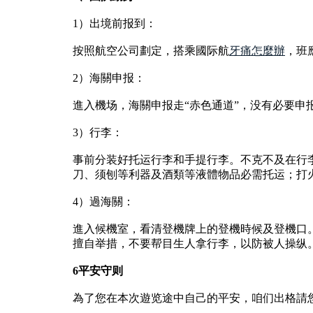
1）出境前报到：
按照航空公司劃定，搭乘國际航
牙痛怎麼辦
，班
2）海關申报：
進入機场，海關申报走“赤色通道”，没有必要申报
3）行李：
事前分装好托运行李和手提行李。不克不及在行
刀、须刨等利器及酒類等液體物品必需托运；打
4）過海關：
進入候機室，看清登機牌上的登機時候及登機口
擅自举措，不要帮目生人拿行李，以防被人操纵
6平安守则
為了您在本次遊览途中自己的平安，咱们出格請