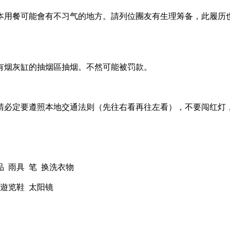
本用餐可能會有不习气的地方。請列位團友有生理筹备，此履历
有烟灰缸的抽烟區抽烟。不然可能被罚款。
請必定要遵照本地交通法则（先往右看再往左看），不要闯红灯
品 雨具 笔 换洗衣物
 遊览鞋 太阳镜