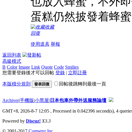
也放入蜂蜜，不外即
蛋糕仍然披發着蜂蜜
收藏
回復
使用道具
舉報
返回列表
高級模式
B
Color
Image
Link
Quote
Code
Smilies
您需要登錄後才可以回帖
登錄
|
立即註冊
本版積分規則
回帖後跳轉到最後一頁
發表回復
Archiver
|
手機版
|
小黑屋
|
日本包車外帶外送服務論壇
GMT+8, 2026-8-7 12:05
, Processed in 0.042396 second(s), 4 queries
Powered by
Discuz!
X3.3
© 2001-2017
Comsenz Inc.