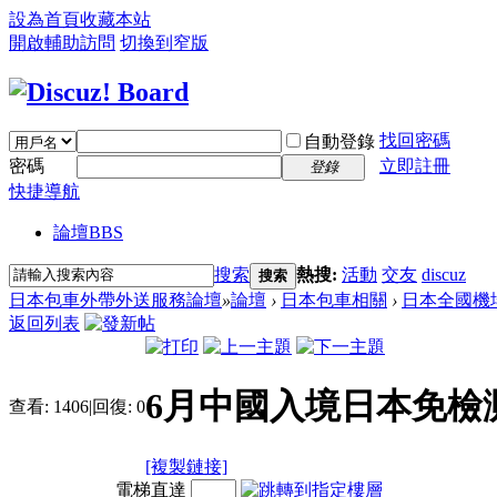
設為首頁
收藏本站
開啟輔助訪問
切換到窄版
找回密碼
自動登錄
密碼
立即註冊
登錄
快捷導航
論壇
BBS
搜索
熱搜:
活動
交友
discuz
搜索
日本包車外帶外送服務論壇
»
論壇
›
日本包車相關
›
日本全國機
返回列表
6月中國入境日本免檢测免
查看:
1406
|
回復:
0
[複製鏈接]
電梯直達