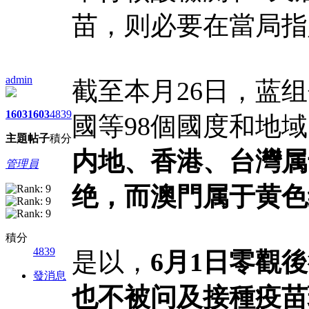
苗，则必要在當局指
admin
截至本月26日，蓝
1603
1603
4839
國等98個國度和地
主題
帖子
積分
内地、香港、台灣属
管理員
绝，而澳門属于黄色
積分
4839
是以，
6月1日零觀
發消息
也不被问及接種疫苗