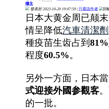
樓主
發表於 2023-10-20 19:07:59
|
只看該作者
日本大黄金周已颠末
情呈降低
汽車清潔劑
種疫苗生齿占到
81%
程度
60.5%
。
​另外一方面，日本
式迎接外國参觀客
。
的一批。