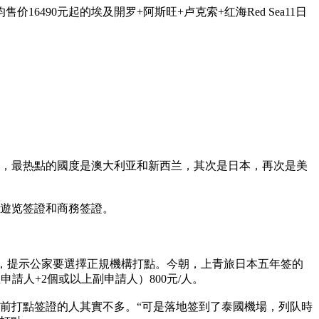
90元起的埃及開罗+阿斯旺+卢克索+红海Red Sea11日
增，最热點的國度是澳大利亚和新西兰，其次是日本，再次是美
次遊览签證和商務签證。
”，提示公家要選擇正規機構打點。今朝，上青旅日本五年签的
申請人+2個或以上副申請人）800元/人。
身前打點签證的人其實不多。“可是落地签到了泰國機場，列队時