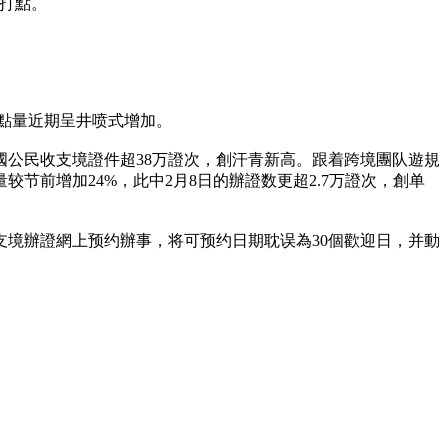
打點。
點量近期呈井喷式增加。
國公民收支境證件超38万證次，創汗青新高。跟着跨境團队遊規
前增加24%，此中2月8日的辦證数更超2.7万證次，創单
境辦證網上预约辦事，将可预约日期耽误為30個歡迎日，并動