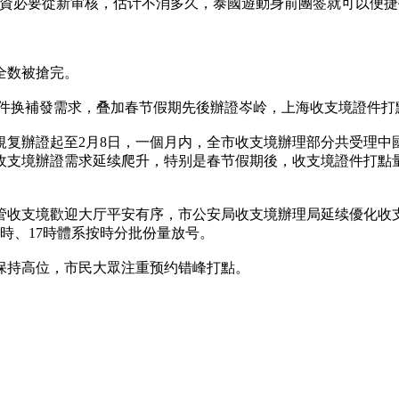
天資必要從新审核，估计不消多久，泰國遊動身前團签就可以便捷
。
全数被搶完。
證件换補發需求，叠加春节假期先後辦證岑岭，上海收支境證件打
复辦證起至2月8日，一個月内，全市收支境辦理部分共受理中
支境辦證需求延续爬升，特别是春节假期後，收支境證件打點量较节
管收支境歡迎大厅平安有序，市公安局收支境辦理局延续優化收支
5時、17時體系按時分批份量放号。
保持高位，市民大眾注重预约错峰打點。