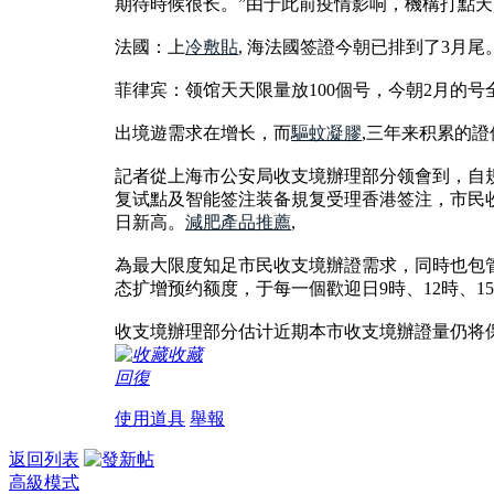
期待時候很长。”由于此前疫情影响，機構打點
法國：上
冷敷貼
, 海法國签證今朝已排到了3月尾
菲律宾：领馆天天限量放100個号，今朝2月的号
出境遊需求在增长，而
驅蚊凝膠
,三年来积累的
記者從上海市公安局收支境辦理部分领會到，自規
复试點及智能签注装备規复受理香港签注，市民收
日新高。
減肥產品推薦
,
為最大限度知足市民收支境辦證需求，同時也包
态扩增预约额度，于每一個歡迎日9時、12時、1
收支境辦理部分估计近期本市收支境辦證量仍将
收藏
回復
使用道具
舉報
返回列表
高級模式