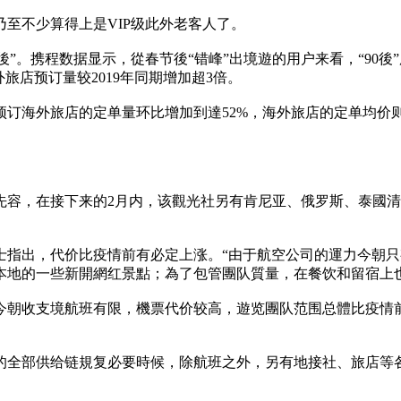
至不少算得上是VIP级此外老客人了。
00後”。携程数据显示，從春节後“错峰”出境遊的用户来看，“90後
旅店预订量较2019年同期增加超3倍。
户预订海外旅店的定单量环比增加到達52%，海外旅店的定单均价
先容，在接下来的2月内，该觀光社另有肯尼亚、俄罗斯、泰國
士指出，代价比疫情前有必定上涨。“由于航空公司的運力今朝只
本地的一些新開網红景點；為了包管團队質量，在餐饮和留宿上
今朝收支境航班有限，機票代价较高，遊览團队范围总體比疫情
的全部供给链規复必要時候，除航班之外，另有地接社、旅店等