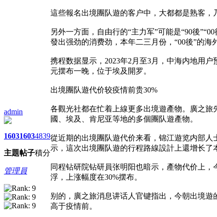
這些報名出境團队遊的客户中，大都都是熟客，乃
另外一方面，自由行的“主力军”可能是“90後”“
發出强劲的消费劲，本年二三月份，“00後”的海外
携程数据显示，2023年2月至3月，中海内地用
元摆布一晚，位于埃及開罗。
出境團队遊代价较疫情前贵30%
各觀光社都在忙着上線更多出境遊產物。廣之旅
admin
國、埃及、肯尼亚等地的多個團队遊產物。
1603
1603
4839
從近期的出境團队遊代价来看，锦江遊览内部人
示，這次出境團队遊的行程路線設計上還增长了
主題
帖子
積分
同程钻研院钻研員张明阳也暗示，產物代价上，
管理員
浮，上涨幅度在30%摆布。
别的，廣之旅消息讲话人官键指出，今朝出境遊
高于疫情前。