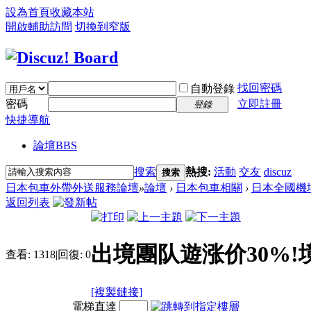
設為首頁
收藏本站
開啟輔助訪問
切換到窄版
找回密碼
自動登錄
密碼
立即註冊
登錄
快捷導航
論壇
BBS
搜索
熱搜:
活動
交友
discuz
搜索
日本包車外帶外送服務論壇
»
論壇
›
日本包車相關
›
日本全國機
返回列表
出境團队遊涨价30%!
查看:
1318
|
回復:
0
[複製鏈接]
電梯直達