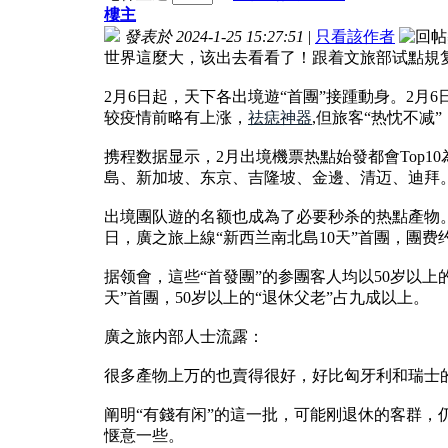
樓主
發表於 2024-1-25 15:27:51
|
只看該作者
世界這麼大，该出去看看了！跟着文旅部试點規复觀
2月6日起，天下各出境遊“首團”接踵動身。2
较疫情前略有上涨，
祛痣神器
,但旅客“热忱不减
携程数据显示，2月出境機票热點始發都會Top1
島、新加坡、东京、吉隆坡、金邊、清迈、迪拜
出境團队遊的名额也成為了必要秒杀的热點產物。如
日，廣之旅上線“新西兰南北島10天”首團，團费约
据领會，這些“首發團”的参團客人均以50岁以
天”首團，50岁以上的“退休父老”占九成以上。
廣之旅内部人士流露：
很多產物上万的也賣得很好，好比匈牙利和瑞士
阐明“有錢有闲”的這一批，可能刚退休的客群
惬意一些。