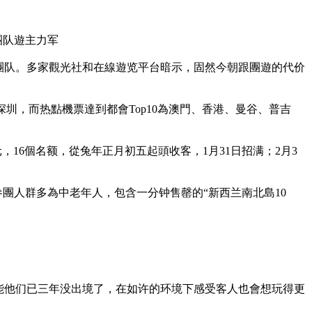
團队遊主力军
境遊團队。多家觀光社和在線遊览平台暗示，固然今朝跟團遊的代价
圳，而热點機票達到都會Top10為澳門、香港、曼谷、普吉
，16個名额，從兔年正月初五起頭收客，1月31日招满；2月3
参團人群多為中老年人，包含一分钟售罄的“新西兰南北島10
。
能他们已三年没出境了，在如许的环境下感受客人也會想玩得更