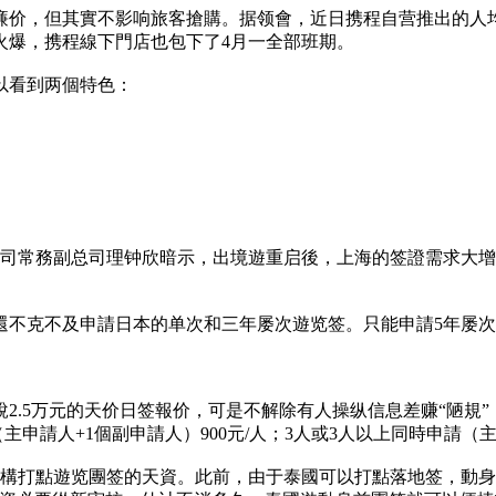
，但其實不影响旅客搶購。据领會，近日携程自营推出的人均售价164
火爆，携程線下門店也包下了4月一全部班期。
以看到两個特色：
限公司常務副总司理钟欣暗示，出境遊重启後，上海的签證需求大
還不克不及申請日本的单次和三年屡次遊览签。只能申請5年屡
2.5万元的天价日签報价，可是不解除有人操纵信息差赚“陋規
（主申請人+1個副申請人）900元/人；3人或3人以上同時申請（主
機構打點遊览團签的天資。此前，由于泰國可以打點落地签，動