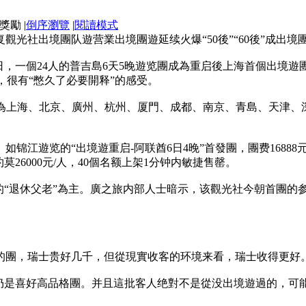
|
倒序瀏覽
|
閱讀模式
光社出境團队遊营業出境團遊延续火爆“50後”“60後”成出境
月6日，一個24人的普吉島6天5晚遊览團成為重启後上海首個出
”，很有“憋久了必要開释”的感受。
0為上海、北京、廣州、杭州、厦門、成都、南京、青島、天津、深
。
锦江遊览的“出境遊重启-阿联酋6日4晚”首發團，團费16888元
莫26000元/人，40個名额上架1分钟内敏捷售罄。
上的“退休父老”為主。廣之旅内部人士暗示，该觀光社今朝首團的
的團，瑞士贵好几千，但從現實收客的环境来看，瑞士收得更好
，仍是喜好高品格團。并且這批客人绝對不是從没出境遊過的，可