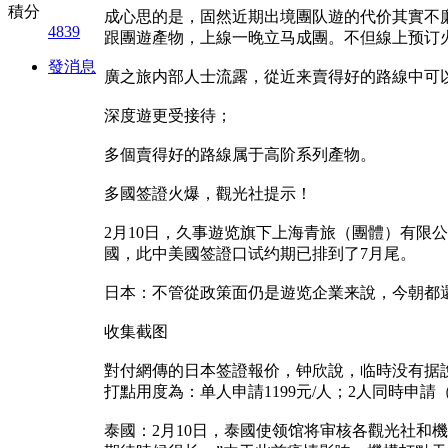
積分
成心思的是，固然近期出境團队遊的代价其實不廉价
4839
跟團遊產物，上線一晚立马成團。不但線上预订
發消息
廣之旅内部人士流露，從近来賣得好的路線中可
深度遊更受接待；
多個賣得好的路線属于高阶系列產物。
多國签證火爆，觀光社提示！
2月10日，久事遊览旗下上海青旅（團體）有
國，此中美國签證口试约期已排到了7月尾。
日本：不管從政策面仍是遊览企業来說，今朝都
收集截图
對付網傳的日本签證報价，钟欣說，临時没有据說
打點用度為：单人申請1199元/人；2人同時申請
泰國：2月10日，泰國使领馆将审核各觀光社和