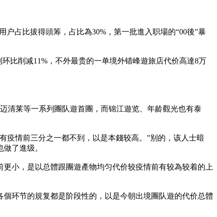
”用户占比拔得頭筹，占比為30%，第一批進入职場的“00後”暴
则环比削减11%，不外最贵的一单境外错峰遊旅店代价高達8万
清迈清莱等一系列團队遊首團，而锦江遊览、年龄觀光也有泰
有疫情前三分之一都不到，以是本錢较高。”别的，该人士暗
也做了進级。
前更小，是以总體跟團遊產物均匀代价较疫情前有较為较着的上
各個环节的規复都是阶段性的，以是今朝出境團队遊的代价总體