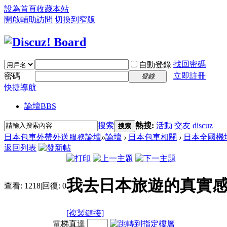
設為首頁
收藏本站
開啟輔助訪問
切換到窄版
找回密碼
自動登錄
密碼
立即註冊
登錄
快捷導航
論壇
BBS
搜索
熱搜:
活動
交友
discuz
搜索
日本包車外帶外送服務論壇
»
論壇
›
日本包車相關
›
日本全國機
返回列表
我去日本旅遊的真實感
查看:
1218
|
回復:
0
[複製鏈接]
電梯直達