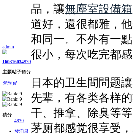
品，讓
無塵室設備箱
道好，還很都雅，他
和同一。不外有一點
admin
很小，每次吃完都感
1603
1603
4839
主題
帖子
積分
日本的卫生間問题讓
管理員
先辈，有各类各样的
干、推拿、除臭等等
積分
4839
茅厕都感觉很享受，
發消息