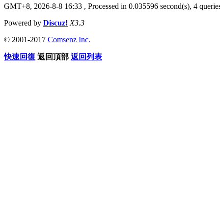
GMT+8, 2026-8-8 16:33
, Processed in 0.035596 second(s), 4 queries
Powered by
Discuz!
X3.3
© 2001-2017
Comsenz Inc.
快速回復
返回頂部
返回列表