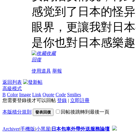
感觉到了日本的怪异
眼界，更讓我對日本
是你也對日本感樂趣
收藏
回復
使用道具
舉報
返回列表
高級模式
B
Color
Image
Link
Quote
Code
Smilies
您需要登錄後才可以回帖
登錄
|
立即註冊
本版積分規則
回帖後跳轉到最後一頁
發表回復
Archiver
|
手機版
|
小黑屋
|
日本包車外帶外送服務論壇